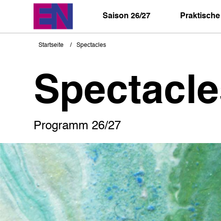
Direkt
zum
Saison 26/27
Praktische
Inhalt
Startseite
Spectacles
Pfadnavigation
Spectacle
Programm 26/27