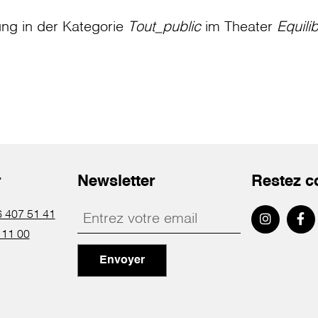
ung in der Kategorie
Tout_public
im Theater
Equili
r
Newsletter
Restez c
 407 51 41
 11 00
Envoyer