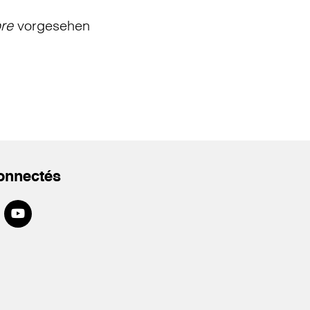
bre
vorgesehen
onnectés