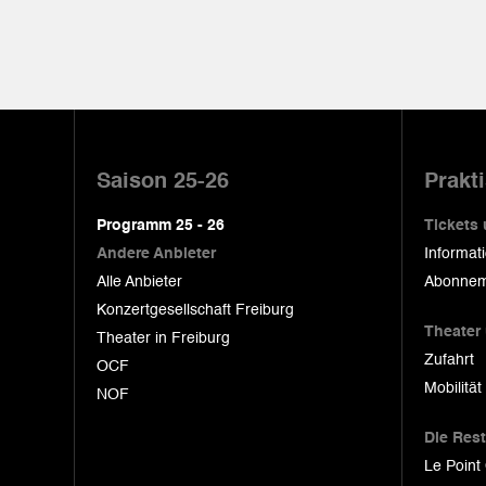
Pied
de
Saison 25-26
Prakt
page
Programm 25 - 26
Tickets
Andere Anbieter
Informat
Alle Anbieter
Abonnem
Konzertgesellschaft Freiburg
Theater
Theater in Freiburg
Zufahrt
OCF
Mobilität
NOF
Die Res
Le Point