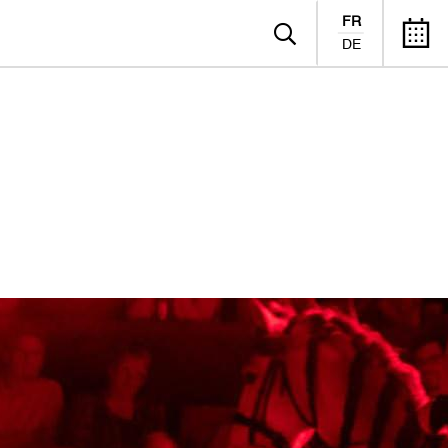
FR
DE