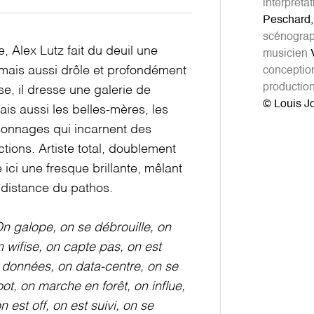
interprétat
Peschard, 
scénograp
, Alex Lutz fait du deuil une
musicien
V
, mais aussi drôle et profondément
conceptio
productio
e, il dresse une galerie de
© Louis J
mais aussi les belles-mères, les
sonnages qui incarnent des
ctions. Artiste total, doublement
ici une fresque brillante, mêlant
 distance du pathos.
n galope, on se débrouille, on
wifise, on capte pas, on est
 données, on data-centre, on se
oot, on marche en forêt, on influe,
n est off, on est suivi, on se