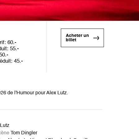
Acheter un
billet
rif
60
duit
55
50
éduit
45
26 de l'Humour pour Alex Lutz.
Lutz
cène
Tom Dingler