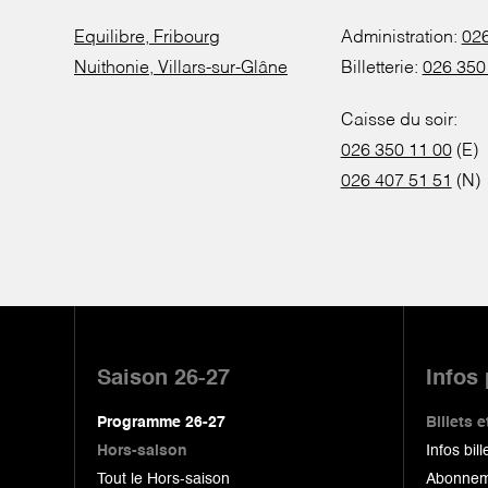
Equilibre, Fribourg
Administration:
026
Nuithonie, Villars-sur-Glâne
Billetterie:
026 350
Caisse du soir:
026 350 11 00
(E)
026 407 51 51
(N)
Pied
de
Saison 26-27
Infos
page
Programme 26-27
Billets
Hors-saison
Infos bill
Tout le Hors-saison
Abonnem