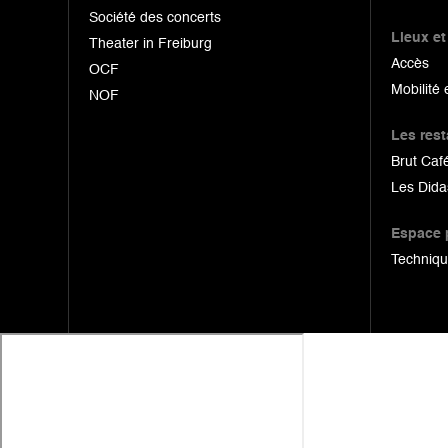
Société des concerts
Lieux et
Theater in Freiburg
Accès
OCF
Mobilité 
NOF
Les res
Brut Café
Les Dida
Espace 
Techniq