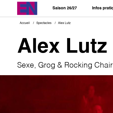
Aller
au
Saison 26/27
Infos prat
contenu
principal
Accueil
Spectacles
Alex Lutz
Fil
d'Ariane
Alex Lutz
Sexe, Grog & Rocking Chair
Image