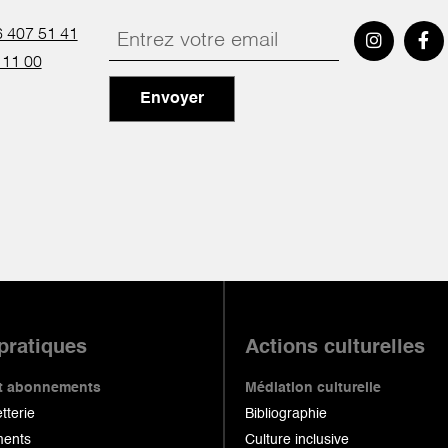
 407 51 41
 11 00
Envoyer
 pratiques
Actions culturelles
 et abonnements
Médiation culturelle
etterie
Bibliographie
ents
Culture inclusive