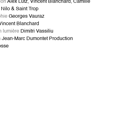
ion
Alex Lutz, Vincent Blanchard, Camille
Nilo & Saint Trop
hie
Georges Vauraz
incent Blanchard
n lumière
Dimitri Vassiliu
n
Jean-Marc Dumontet Production
osse