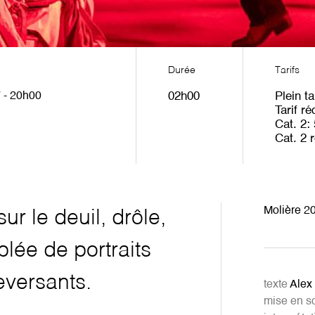
Durée
Tarifs
 - 20h00
02h00
Plein ta
Tarif ré
Cat. 2
Cat. 2 r
Molière 20
r le deuil, drôle,
lée de portraits
eversants.
texte
Alex 
mise en s