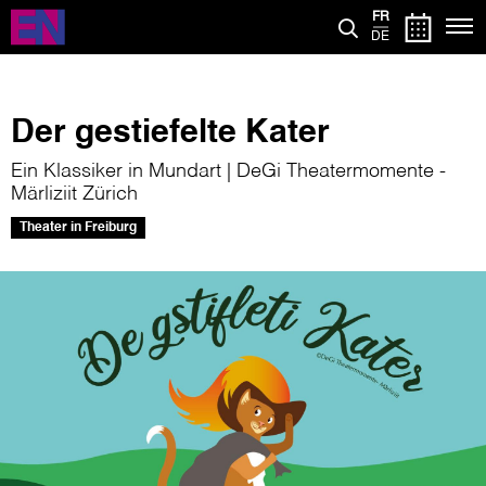
Aller
FR
au
DE
contenu
principal
Der gestiefelte Kater
Ein Klassiker in Mundart | DeGi Theatermomente -
Märliziit Zürich
Theater in Freiburg
Image