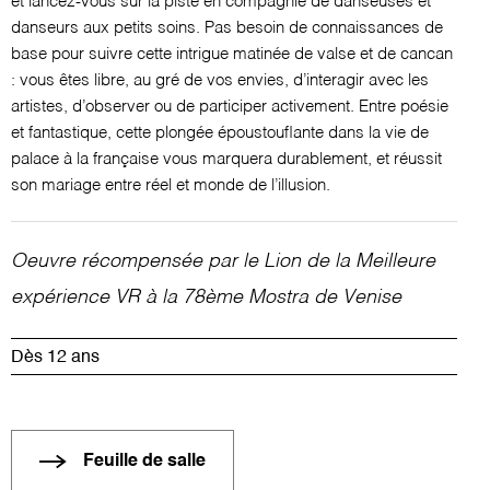
et lancez-vous sur la piste en compagnie de danseuses et
Samedi 4 fév 2023 - 17h30
Date passée
danseurs aux petits soins. Pas besoin de connaissances de
Samedi 4 fév 2023 - 18h45
Date passée
base pour suivre cette intrigue matinée de valse et de cancan
Samedi 4 fév 2023 - 19h45
Date passée
: vous êtes libre, au gré de vos envies, d’interagir avec les
Samedi 4 fév 2023 - 20h45
Date passée
artistes, d’observer ou de participer activement. Entre poésie
Samedi 4 fév 2023 - 21h45
et fantastique, cette plongée époustouflante dans la vie de
Date passée
palace à la française vous marquera durablement, et réussit
Dimanche 5 fév 2023 - 09h30
Date passée
son mariage entre réel et monde de l’illusion.
Dimanche 5 fév 2023 - 10h30
Date passée
Dimanche 5 fév 2023 - 11h45
Date passée
Dimanche 5 fév 2023 - 12h45
Date passée
Oeuvre récompensée par le Lion de la Meilleure
Dimanche 5 fév 2023 - 13h45
Date passée
expérience VR à la 78ème Mostra de Venise
Dimanche 5 fév 2023 - 14h45
Date passée
Dimanche 5 fév 2023 - 16h30
Date passée
Dès 12 ans
Dimanche 5 fév 2023 - 17h30
Date passée
Dimanche 5 fév 2023 - 18h45
Date passée
Dimanche 5 fév 2023 - 19h45
Date passée
Feuille de salle
Dimanche 5 fév 2023 - 20h45
Date passée