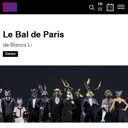
Aller
FR
au
DE
contenu
principal
Le Bal de Paris
de Blanca Li
Danse
Image