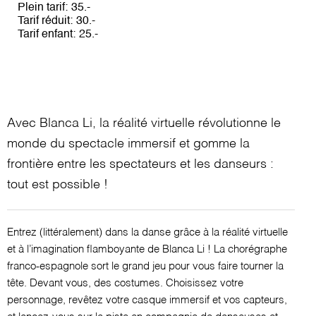
Jeudi 2 fév 2023 - 20h15
Plein tarif
35
Date passée
Tarif réduit
30
Vendredi 3 fév 2023 - 10h00
Date passée
Tarif enfant
25
Vendredi 3 fév 2023 - 11h00
Date passée
Vendredi 3 fév 2023 - 14h00
Date passée
Vendredi 3 fév 2023 - 15h00
Date passée
Vendredi 3 fév 2023 - 17h00
Date passée
Avec Blanca Li, la réalité virtuelle révolutionne le
Vendredi 3 fév 2023 - 18h00
Date passée
monde du spectacle immersif et gomme la
Vendredi 3 fév 2023 - 19h15
Date passée
frontière entre les spectateurs et les danseurs :
Vendredi 3 fév 2023 - 20h15
Date passée
tout est possible !
Samedi 4 fév 2023 - 09h30
Date passée
Samedi 4 fév 2023 - 10h30
Date passée
Samedi 4 fév 2023 - 11h45
Date passée
Entrez (littéralement) dans la danse grâce à la réalité virtuelle
Samedi 4 fév 2023 - 12h45
Date passée
et à l’imagination flamboyante de Blanca Li ! La chorégraphe
Samedi 4 fév 2023 - 13h45
Date passée
franco-espagnole sort le grand jeu pour vous faire tourner la
Samedi 4 fév 2023 - 14h45
tête. Devant vous, des costumes. Choisissez votre
Date passée
personnage, revêtez votre casque immersif et vos capteurs,
Samedi 4 fév 2023 - 16h30
Date passée