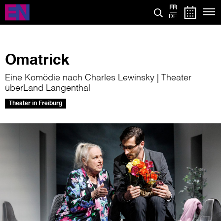
Aller
FR
au
DE
contenu
principal
Omatrick
Eine Komödie nach Charles Lewinsky | Theater
überLand Langenthal
Theater in Freiburg
Image