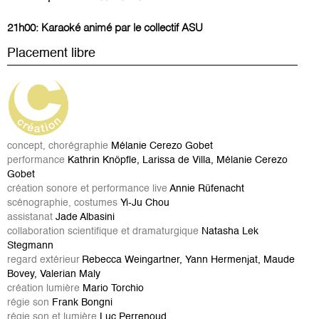
21h00: Karaoké animé par le collectif ASU
Placement libre
concept, chorégraphie
Mélanie Cerezo Gobet
performance
Kathrin Knöpfle, Larissa de Villa, Mélanie Cerezo
Gobet
création sonore et performance live
Annie Rüfenacht
scénographie, costumes
Yi-Ju Chou
assistanat
Jade Albasini
collaboration scientifique et dramaturgique
Natasha Lek
Stegmann
regard extérieur
Rebecca Weingartner, Yann Hermenjat, Maude
Bovey, Valerian Maly
création
lumière
Mario Torchio
régie son
Frank Bongni
régie son et lumière
Luc Perrenoud