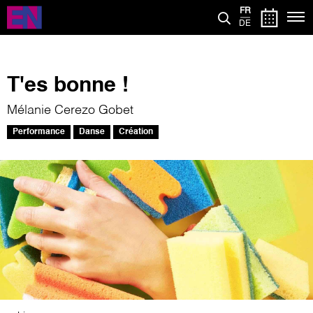
Aller
FR
au
DE
contenu
principal
T'es bonne !
Mélanie Cerezo Gobet
Performance
Danse
Création
Image