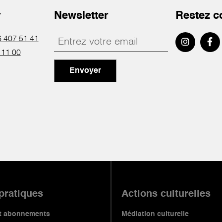
r
Newsletter
Restez c
 407 51 41
 11 00
Envoyer
 pratiques
Actions culturelles
 et abonnements
Médiation culturelle