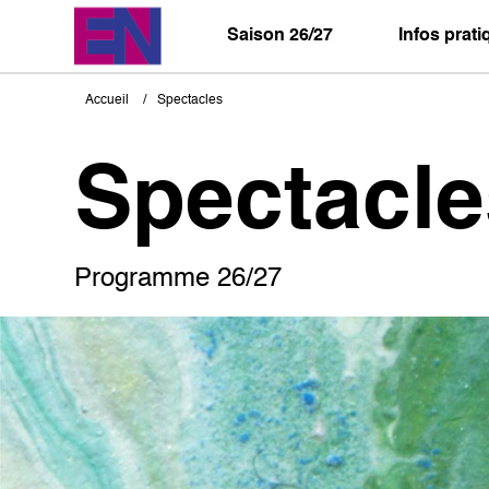
Aller
au
Saison 26/27
Infos prat
contenu
principal
Accueil
Spectacles
Fil
d'Ariane
Spectacle
Programme 26/27