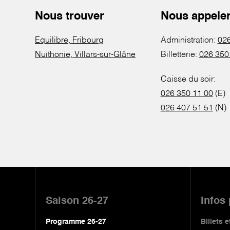
Nous trouver
Nous appele
Equilibre, Fribourg
Administration:
026
Nuithonie, Villars-sur-Glâne
Billetterie:
026 350
Caisse du soir:
026 350 11 00
(E)
026 407 51 51
(N)
Pied
de
Saison 26-27
Infos
page
Programme 26-27
Billets