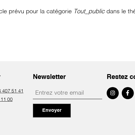
le prévu pour la catégorie
Tout_public
dans le th
r
Newsletter
Restez c
 407 51 41
 11 00
Envoyer