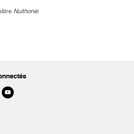
éâtre
Nuithonie
onnectés