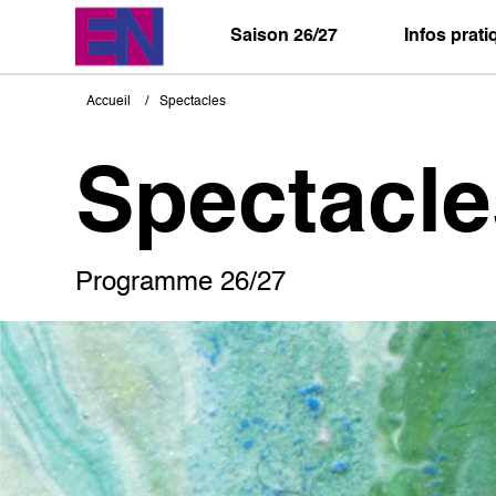
Aller
au
Saison 26/27
Infos prat
contenu
principal
Accueil
Spectacles
Fil
d'Ariane
Spectacle
Programme 26/27