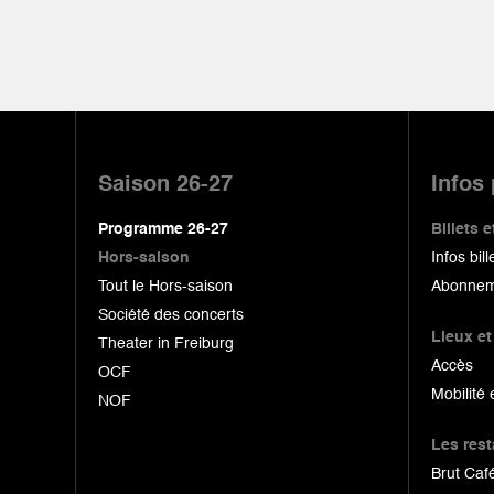
Pied
de
Saison 26-27
Infos
page
Programme 26-27
Billets
Hors-saison
Infos bill
Tout le Hors-saison
Abonnem
Société des concerts
Lieux et
Theater in Freiburg
Accès
OCF
Mobilité 
NOF
Les res
Brut Café