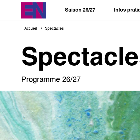
Aller
au
Saison 26/27
Infos prat
contenu
principal
Accueil
Spectacles
Fil
d'Ariane
Spectacle
Programme 26/27