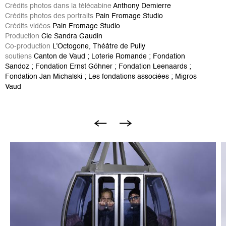
Crédits photos dans la télécabine
Anthony Demierre
Crédits photos des portraits
Pain Fromage Studio
Crédits vidéos
Pain Fromage Studio
Production
Cie Sandra Gaudin
Co-production
L’Octogone, Théâtre de Pully
soutiens
Canton de Vaud ; Loterie Romande ; Fondation
Sandoz ; Fondation Ernst Göhner ; Fondation Leenaards ;
Fondation Jan Michalski ; Les fondations associées ; Migros
Vaud
Bild
B