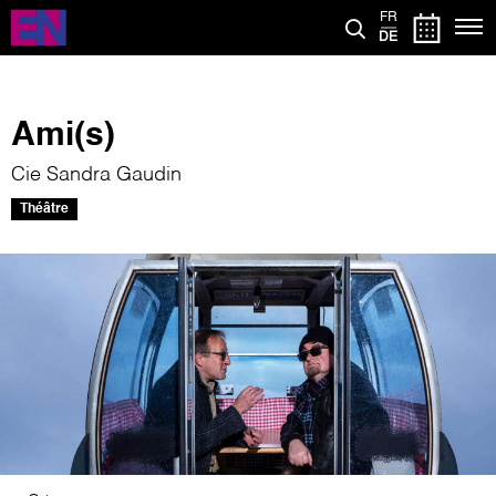
Direkt
FR
zum
DE
Inhalt
Ami(s)
Cie Sandra Gaudin
Théâtre
Bild