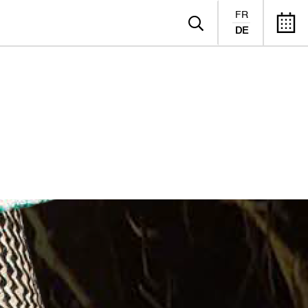
FR
DE