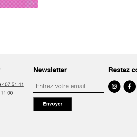
r
Newsletter
Restez c
 407 51 41
 11 00
Envoyer