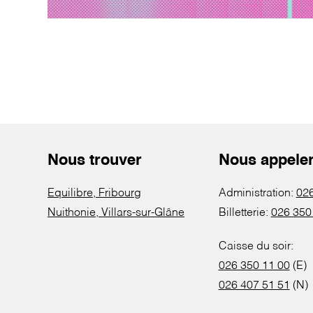
Nous trouver
Nous appele
Equilibre, Fribourg
Administration:
026
Nuithonie, Villars-sur-Glâne
Billetterie:
026 350
Caisse du soir:
026 350 11 00
(E)
026 407 51 51
(N)