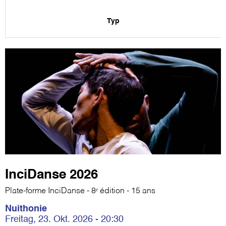
Typ
InciDanse 2026
Plate-forme InciDanse - 8ᵉ édition - 15 ans
Nuithonie
Freitag, 23. Okt. 2026 - 20:30