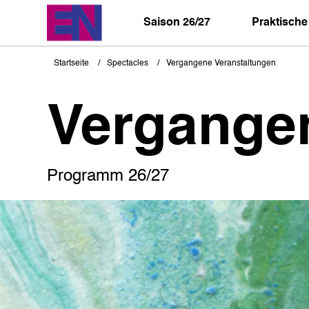
Direkt
zum
Saison 26/27
Praktische
Inhalt
Startseite
Spectacles
Vergangene Veranstaltungen
Pfadnavigation
Vergange
Programm 26/27