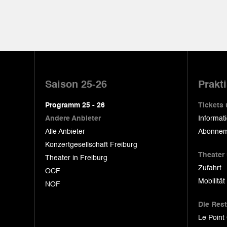
Pied
de
Saison 25-26
Prakt
page
Programm 25 - 26
Tickets
Andere Anbieter
Informat
Alle Anbieter
Abonnem
Konzertgesellschaft Freiburg
Theater
Theater in Freiburg
Zufahrt
OCF
Mobilität
NOF
Die Res
Le Point