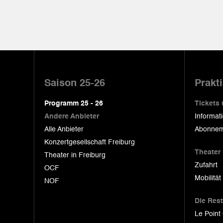
Pied
de
Saison 25-26
Prakt
page
Programm 25 - 26
Tickets
Andere Anbieter
Informat
Alle Anbieter
Abonnem
Konzertgesellschaft Freiburg
Theater
Theater in Freiburg
Zufahrt
OCF
Mobilität
NOF
Die Res
Le Point