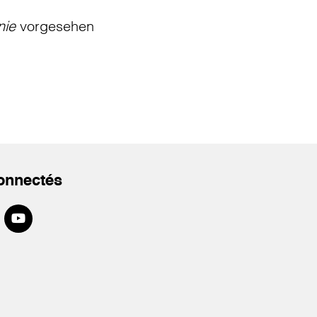
nie
vorgesehen
onnectés