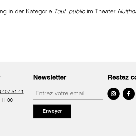
ung in der Kategorie
Tout_public
im Theater
Nuitho
r
Newsletter
Restez c
 407 51 41
 11 00
Envoyer