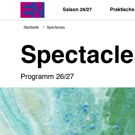
Direkt
zum
Saison 26/27
Praktische
Inhalt
Startseite
Spectacles
Pfadnavigation
Spectacle
Programm 26/27