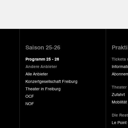
Pied
de
Saison 25-26
Prakt
page
Programm 25 - 26
Tickets
Andere Anbieter
Informat
Alle Anbieter
Abonnem
Konzertgesellschaft Freiburg
Theater
Theater in Freiburg
Zufahrt
OCF
Mobilität
NOF
Die Res
Le Point