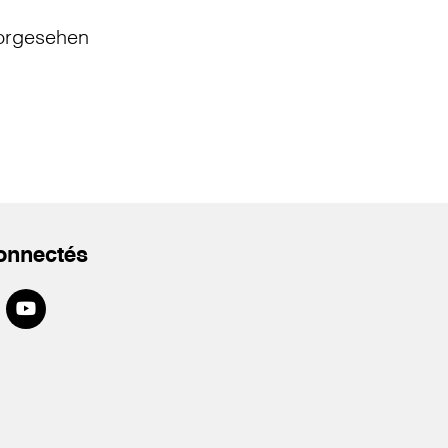
orgesehen
onnectés