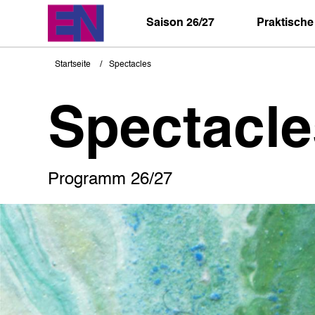
Direkt
zum
Saison 26/27
Praktische
Inhalt
Startseite
Spectacles
Pfadnavigation
Spectacle
Programm 26/27