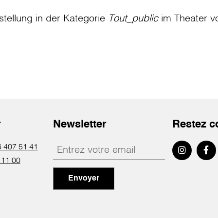
stellung in der Kategorie
Tout_public
im Theater
v
r
Newsletter
Restez c
 407 51 41
 11 00
Envoyer