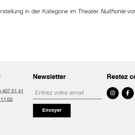
rstellung in der Kategorie
im Theater
Nuithonie
vo
r
Newsletter
Restez c
 407 51 41
 11 00
Envoyer