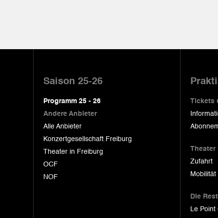
Pied
de
Saison 25-26
Prakt
page
Programm 25 - 26
Tickets
Andere Anbieter
Informat
Alle Anbieter
Abonnem
Konzertgesellschaft Freiburg
Theater
Theater in Freiburg
Zufahrt
OCF
Mobilität
NOF
Die Res
Le Point