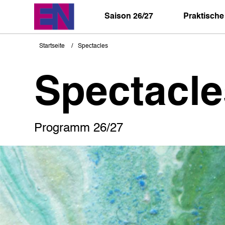
Direkt
zum
Saison 26/27
Praktische
Inhalt
Startseite
Spectacles
Pfadnavigation
Spectacle
Programm 26/27