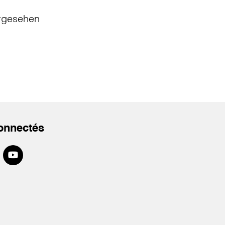
rgesehen
onnectés