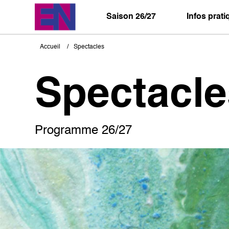
Aller
au
Saison 26/27
Infos prat
contenu
principal
Accueil
Spectacles
Fil
d'Ariane
Spectacle
Programme 26/27