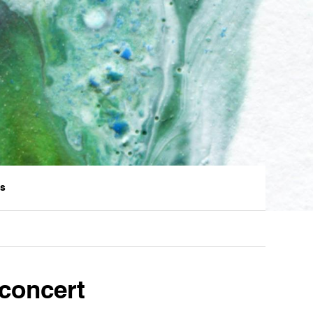
ts
 concert