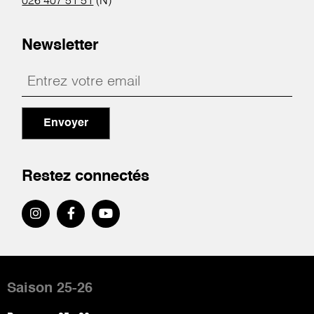
026 407 51 51
(N)
Newsletter
Envoyer
Restez connectés
Pied
de
Saison 25-26
page