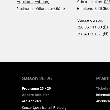
Equilibre, Fribourg
Administration:
026
Nuithonie, Villars-sur-Glâne
Billetterie:
026 350
Caisse du soir:
026 350 11 00
(E)
026 407 51 51
(N)
Pied
de
Saison 25-26
Prakt
page
Programm 25 - 26
Tickets
Andere Anbieter
Informat
Alle Anbieter
Abonnem
Konzertgesellschaft Freiburg