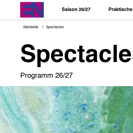
Direkt
zum
Saison 26/27
Praktische
Inhalt
Startseite
Spectacles
Pfadnavigation
Spectacle
Programm 26/27