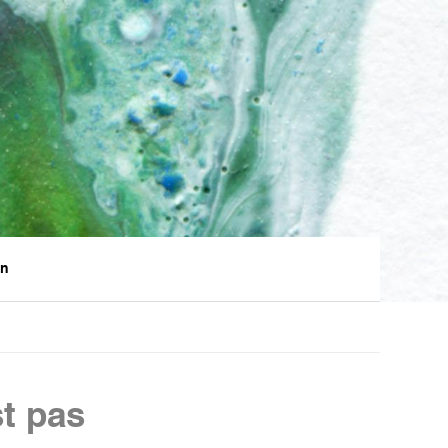
en
st pas