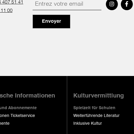
 407 51 41
 11 00
Envoyer
ische Informationen
Kulturvermittlung
 und Abonnemente
Spielzeit für Schulen
ionen Ticketservice
Weiterführende Literatur
ente
Inklusive Kultur