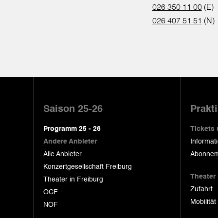
026 350 11 00
(E)
026 407 51 51
(N)
Pied
de
Saison 25-26
Prakt
page
Programm 25 - 26
Tickets
Andere Anbieter
Informat
Alle Anbieter
Abonnem
Konzertgesellschaft Freiburg
Theater
Theater in Freiburg
Zufahrt
OCF
Mobilität
NOF