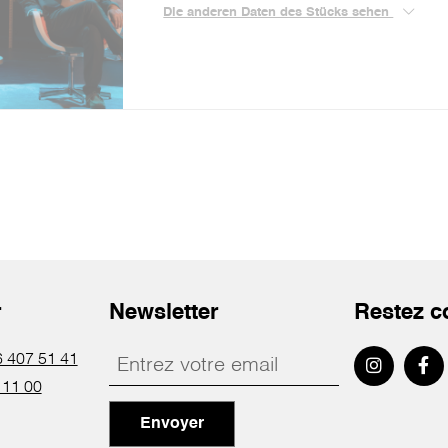
Die anderen Daten des Stücks sehen
r
Newsletter
Restez c
 407 51 41
 11 00
Envoyer