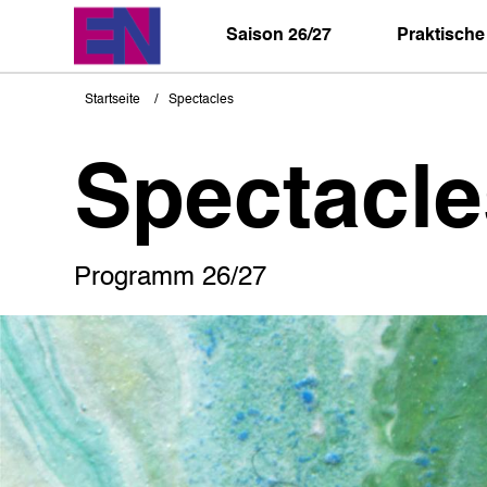
Direkt
zum
Saison 26/27
Praktische
Inhalt
Startseite
Spectacles
Pfadnavigation
Spectacle
Programm 26/27