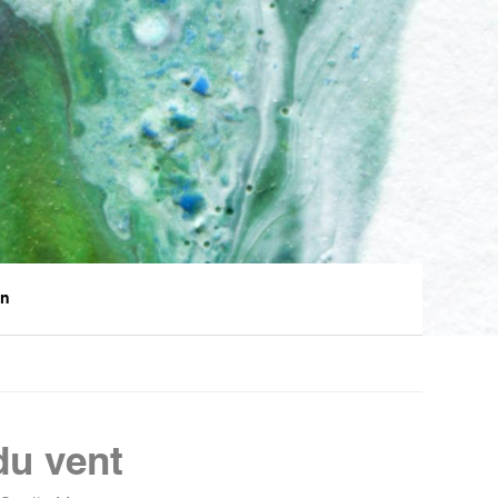
en
 du vent