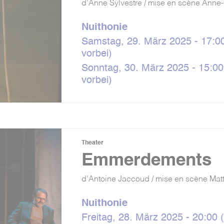
d'Anne Sylvestre / mise en scène Anne
Nuithonie
Samstag, 29. März 2025 - 17:00
vorbei)
Sonntag, 30. März 2025 - 15:00
vorbei)
Theater
Emmerdements
d'Antoine Jaccoud / mise en scène Mat
Nuithonie
Freitag, 28. März 2025 - 20:00 (