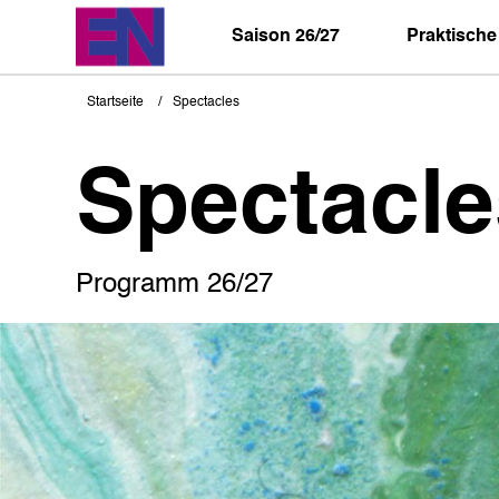
Direkt
zum
Saison 26/27
Praktische
Inhalt
Startseite
Spectacles
Pfadnavigation
Spectacle
Programm 26/27