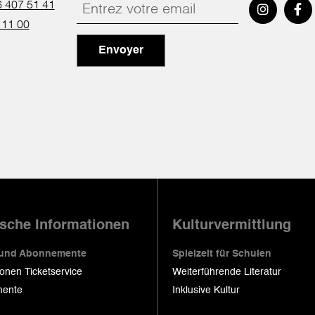
 407 51 41
 11 00
Envoyer
ische Informationen
Kulturvermittlung
 und Abonnemente
Spielzeit für Schulen
ionen Ticketservice
Weiterführende Literatur
ente
Inklusive Kultur