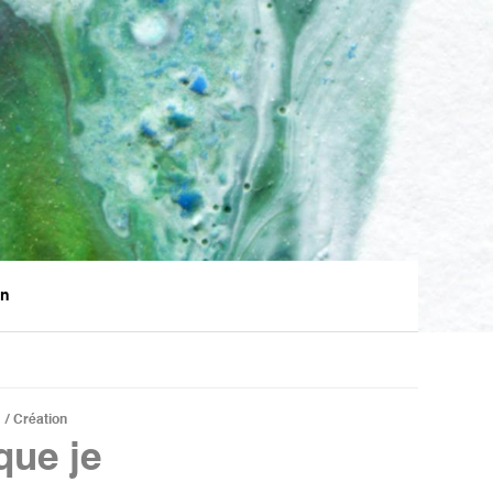
en
r
Création
que je