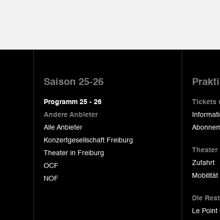
Pied
de
Saison 25-26
Prakt
page
Programm 25 - 26
Tickets
Andere Anbieter
Informat
Alle Anbieter
Abonnem
Konzertgesellschaft Freiburg
Theater
Theater in Freiburg
Zufahrt
OCF
Mobilität
NOF
Die Res
Le Point