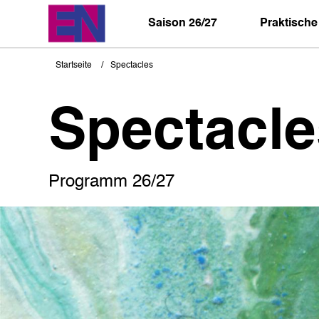
Direkt
zum
Saison 26/27
Praktische
Inhalt
Startseite
Spectacles
Pfadnavigation
Spectacle
Programm 26/27