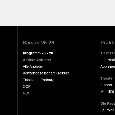
Pied
de
Saison 25-26
Prakt
page
Programm 25 - 26
Tickets
Andere Anbieter
Informat
Alle Anbieter
Abonnem
Konzertgesellschaft Freiburg
Theater
Theater in Freiburg
Zufahrt
OCF
Mobilität
NOF
Die Res
Le Point