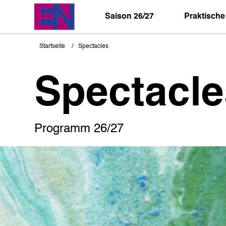
Direkt
zum
Saison 26/27
Praktische
Inhalt
Startseite
Spectacles
Pfadnavigation
Spectacle
Programm 26/27