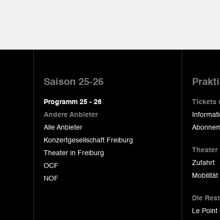
Pied
de
Saison 25-26
Prakt
page
Programm 25 - 26
Tickets
Andere Anbieter
Informat
Alle Anbieter
Abonnem
Konzertgesellschaft Freiburg
Theater
Theater in Freiburg
Zufahrt
OCF
Mobilität
NOF
Die Res
Le Point