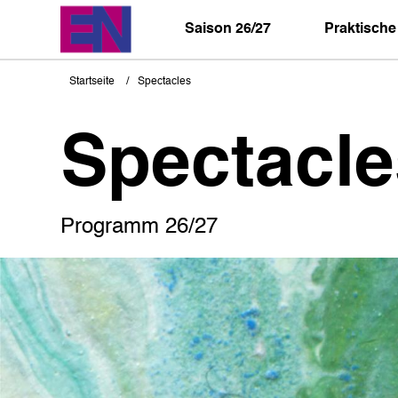
Direkt
zum
Saison 26/27
Praktische
Inhalt
Startseite
Spectacles
Pfadnavigation
Spectacle
Programm 26/27