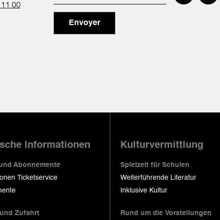
 11 00
Envoyer
ische Informationen
Kulturvermittlung
 und Abonnemente
Spielzeit für Schulen
ionen Ticketservice
Weiterführende Literatur
ente
Inklusive Kultur
 und Zufahrt
Rund um die Vorstellungen