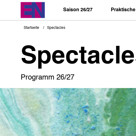
Direkt
zum
Saison 26/27
Praktische
Inhalt
Startseite
Spectacles
Pfadnavigation
Spectacle
Programm 26/27