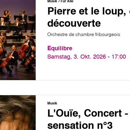
Musik
Für Alle
Pierre et le loup,
découverte
Orchestre de chambre fribourgeois
Equilibre
Samstag, 3. Okt. 2026 - 17:00
Musik
L'Ouïe, Concert -
sensation n°3