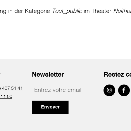
ung in der Kategorie
Tout_public
im Theater
Nuitho
r
Newsletter
Restez c
 407 51 41
 11 00
Envoyer