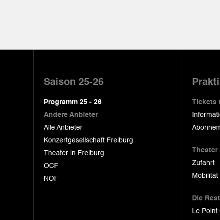
Pied
de
Saison 25-26
Prakt
page
Programm 25 - 26
Tickets
Andere Anbieter
Informat
Alle Anbieter
Abonnem
Konzertgesellschaft Freiburg
Theater
Theater in Freiburg
Zufahrt
OCF
Mobilität
NOF
Die Res
Le Point