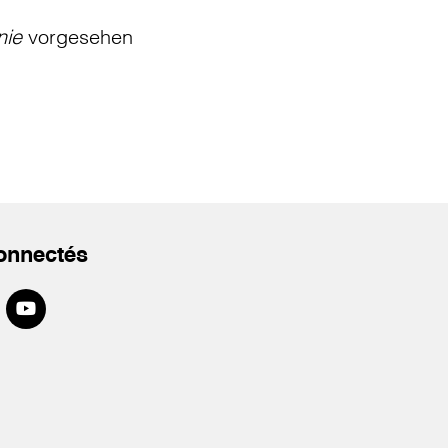
nie
vorgesehen
onnectés