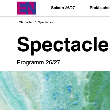
Direkt
zum
Saison 26/27
Praktische
Inhalt
Startseite
Spectacles
Pfadnavigation
Spectacle
Programm 26/27