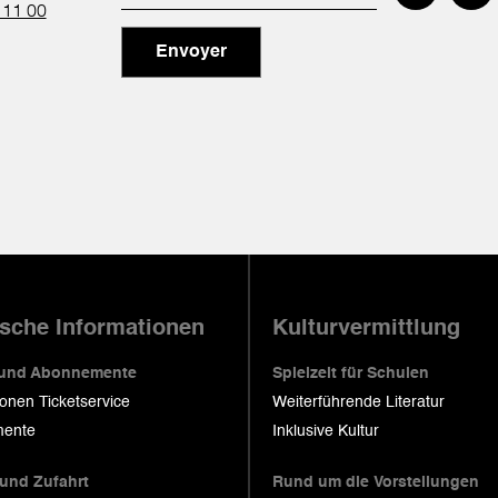
 11 00
Envoyer
ische Informationen
Kulturvermittlung
 und Abonnemente
Spielzeit für Schulen
ionen Ticketservice
Weiterführende Literatur
ente
Inklusive Kultur
 und Zufahrt
Rund um die Vorstellungen