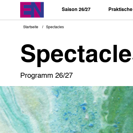
Direkt
zum
Saison 26/27
Praktische
Inhalt
Startseite
Spectacles
Pfadnavigation
Spectacle
Programm 26/27