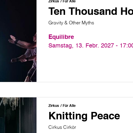
Zirkus
Für Alle
Ten Thousand H
Gravity & Other Myths
Equilibre
Samstag, 13. Febr. 2027 - 17:0
Zirkus
Für Alle
Knitting Peace
Cirkus Cirkör