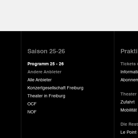
Pied
de
Saison 25-26
Prakt
page
Programm 25 - 26
Tickets
Andere Anbieter
Informat
Alle Anbieter
Abonnem
Konzertgesellschaft Freiburg
Theater
Theater in Freiburg
Zufahrt
OCF
Mobilität
NOF
Die Res
Le Point