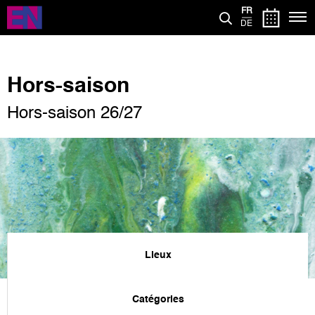
Aller
FR
au
DE
contenu
principal
Hors-saison
Hors-saison 26/27
Lieux
Catégories