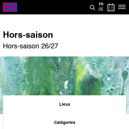
Aller
FR
au
DE
contenu
principal
Hors-saison
Hors-saison 26/27
Lieux
Catégories