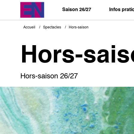
Aller
au
Saison 26/27
Infos prat
contenu
principal
Accueil
Spectacles
Hors-saison
Fil
d'Ariane
Hors-sai
Hors-saison 26/27