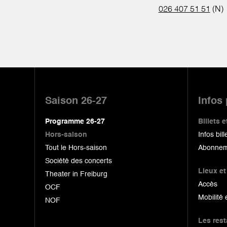
026 407 51 51
(N)
Pied
de
Saison 26-27
Infos
page
Programme 26-27
Billets
Hors-saison
Infos bill
Tout le Hors-saison
Abonnem
Société des concerts
Lieux et
Theater in Freiburg
Accès
OCF
Mobilité 
NOF
Les res