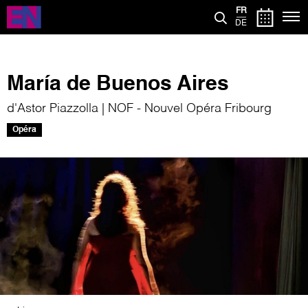
Aller
FR
au
DE
contenu
principal
María de Buenos Aires
d'Astor Piazzolla | NOF - Nouvel Opéra Fribourg
Opéra
Image