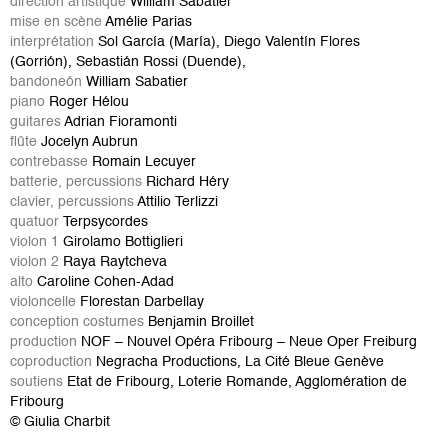
direction artistique
William Sabatier
mise en scène
Amélie Parias
interprétation
Sol García (María), Diego Valentín Flores
(Gorrión), Sebastián Rossi (Duende),
bandoneón
William Sabatier
piano
Roger Hélou
guitares
Adrian Fioramonti
flûte
Jocelyn Aubrun
contrebasse
Romain Lecuyer
batterie, percussions
Richard Héry
clavier, percussions
Attilio Terlizzi
quatuor
Terpsycordes
violon 1
Girolamo Bottiglieri
violon 2
Raya Raytcheva
alto
Caroline Cohen-Adad
violoncelle
Florestan Darbellay
conception costumes
Benjamin Broillet
production
NOF – Nouvel Opéra Fribourg – Neue Oper Freiburg
coproduction
Negracha Productions, La Cité Bleue Genève
soutiens
Etat de Fribourg, Loterie Romande, Agglomération de
Fribourg
© Giulia Charbit