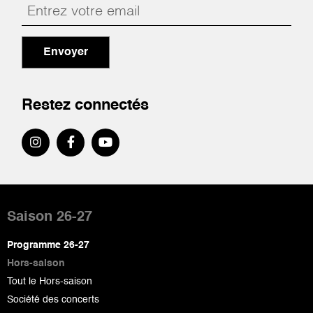
Envoyer
Restez connectés
Pied
de
Saison 26-27
page
Programme 26-27
Hors-saison
Tout le Hors-saison
Société des concerts