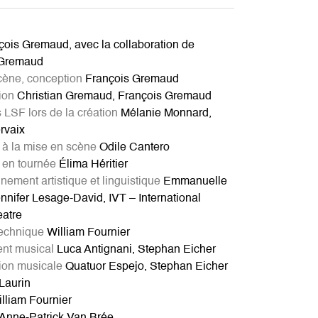
ois Gremaud, avec la collaboration de
 Gremaud
cène, conception
François Gremaud
ion
Christian Gremaud, François Gremaud
s LSF lors de la création
Mélanie Monnard,
rvaix
 à la mise en scène
Odile Cantero
 en tournée
Élima Héritier
ment artistique et linguistique
Emmanuelle
ennifer Lesage-David, IVT – International
eatre
technique
William Fournier
nt musical
Luca Antignani, Stephan Eicher
tion musicale
Quatuor Espejo, Stephan Eicher
Laurin
lliam Fournier