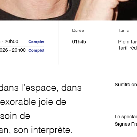
Durée
Tarifs
 - 20h00
01h45
Plein tar
Complet
Tarif réd
2026 - 20h00
Complet
Surtitré e
dans l’espace, dans
inexorable joie de
esoin de
Le spectac
Signes Fr
n, son interprète.