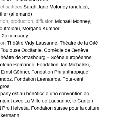
Anne-Patrick Van Brée
et surtitres
Sarah Jane Moloney (anglais),
ller (allemand)
tion, production, diffusion
Michaël Monney,
utreleau, Morgane Kursner
n
2b company
ion
Théâtre Vidy-Lausanne, Théatre de la Cité
Toulouse Occitanie, Comédie de Genève,
 Théâtre de Strasbourg – Scène européenne
Loterie Romande, Fondation Jan Michalski,
 Ernst Göhner, Fondation Philanthropique
andoz, Fondation Leenaards, Pour-cent
igros
pany est au bénéfice d’une convention de
njoint avec La Ville de Lausanne, le Canton
 Pro Helvetia, Fondation suisse pour la culture
ckermann