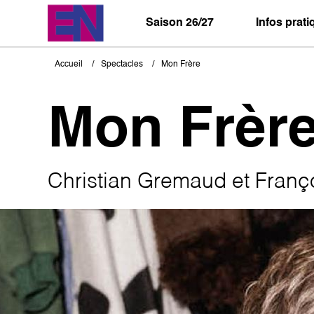
Aller
au
Saison 26/27
Infos prat
contenu
principal
Accueil
Spectacles
Mon Frère
Fil
d'Ariane
Mon Frèr
Christian Gremaud et Fran
Image