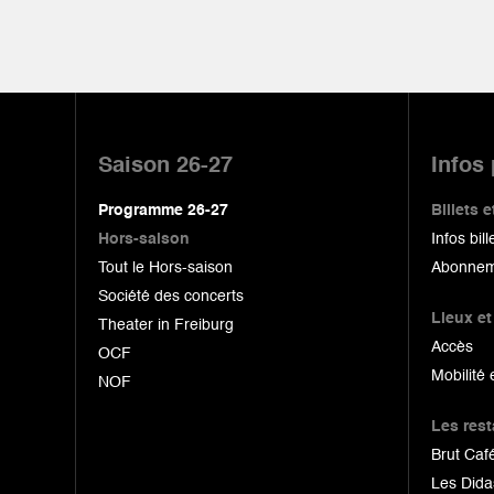
Pied
de
Saison 26-27
Infos
page
Programme 26-27
Billets
Hors-saison
Infos bill
Tout le Hors-saison
Abonnem
Société des concerts
Lieux et
Theater in Freiburg
Accès
OCF
Mobilité 
NOF
Les res
Brut Café
Les Dida