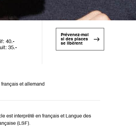
Prévenez-moi
si des places
if
40
se libèrent
uit
35
n français et allemand
le est interprété en français et Langue des
ançaise (LSF).