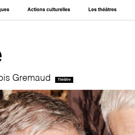
iques
Actions culturelles
Les théâtres
e
çois Gremaud
Théâtre