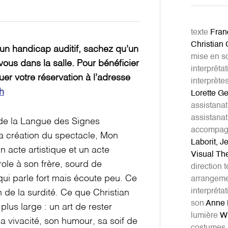
texte
Franç
Christian
un handicap auditif, sachez qu’un
mise en s
ous dans la salle. Pour bénéficier
interprétat
er votre réservation à l’adresse
interprète
ch
Lorette Ge
assistanat
assistanat
le de la Langue des Signes
accompagne
 la création du spectacle, Mon
Laborit, J
un acte artistique et un acte
Visual Th
le à son frère, sourd de
direction 
ui parle fort mais écoute peu. Ce
arrangeme
interpréta
 de la surdité. Ce que Christian
son
Anne 
plus large : un art de rester
lumière
Wi
 vivacité, son humour, sa soif de