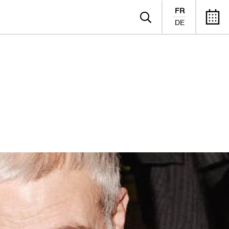
FR
DE