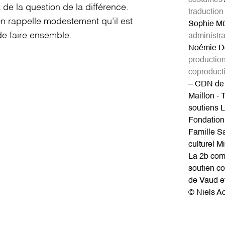
costumes
à de la question de la différence.
traduction 
on rappelle modestement qu’il est
Sophie Mü
 de faire ensemble.
administra
Noémie Do
productio
coproduct
– CDN de 
Maillon -
soutiens 
Fondation
Famille S
culturel M
La 2b com
soutien co
de Vaud et
© Niels A