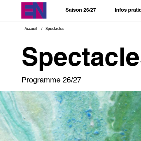
Aller
au
Saison 26/27
Infos prat
contenu
principal
Accueil
Spectacles
Fil
d'Ariane
Spectacle
Programme 26/27