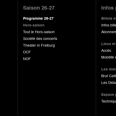
de
Saison 26-27
Infos
page
Programme 26-27
Billets
Hors-saison
Infos bill
Tout le Hors-saison
Abonnem
Société des concerts
Lieux et
Theater in Freiburg
Accès
OCF
Mobilité 
NOF
Les res
Brut Café
Les Dida
Espace 
Techniq