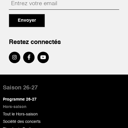
Envoyer
Restez connectés
Pied
de
Saison 26-27
page
Programme 26-27
Hors-saison
Tout le Hors-saison
Société des concerts