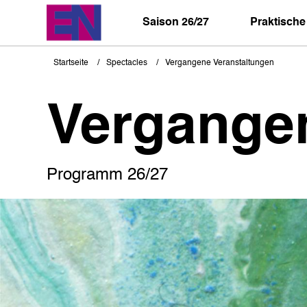
Direkt
zum
Saison 26/27
Praktische
Inhalt
Startseite
Spectacles
Vergangene Veranstaltungen
Pfadnavigation
Vergange
Programm 26/27