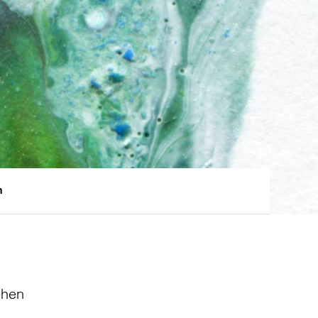
n
ehen