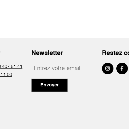
r
Newsletter
Restez c
 407 51 41
 11 00
Envoyer