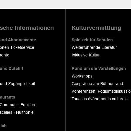
ische Informationen
Kulturvermittlung
 und Abonnemente
Spielzeit für Schulen
ionen Ticketservice
Weiterführende Literatur
ente
Inklusive Kultur
 und Zufahrt
Rund um die Vorstellungen
Workshops
 und Zugänglichkeit
Gespräche am Bühnenrand
Konferenzen, Podiumsdiskussi
taurants
Tous les événements culturels
 Commun - Equilibre
scalies - Nuithonie
eich