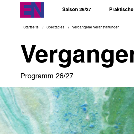
Direkt
zum
Saison 26/27
Praktische
Inhalt
Startseite
Spectacles
Vergangene Veranstaltungen
Pfadnavigation
Vergange
Programm 26/27