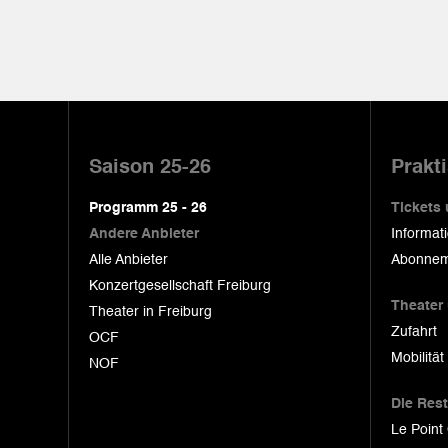
Pied
de
Saison 25-26
Prakt
page
Programm 25 - 26
Tickets
Andere Anbieter
Informat
Alle Anbieter
Abonnem
Konzertgesellschaft Freiburg
Theater
Theater in Freiburg
Zufahrt
OCF
Mobilität
NOF
Die Res
Le Point