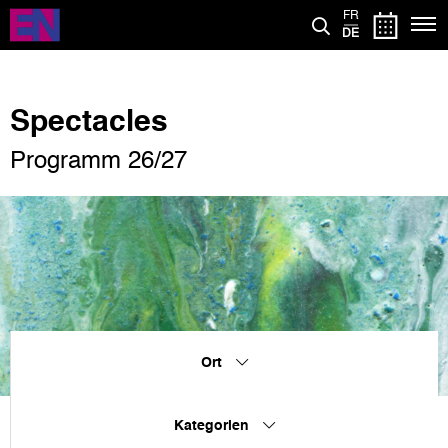
Direkt
FR
zum
DE
Inhalt
Spectacles
Programm 26/27
Ort
Kategorien