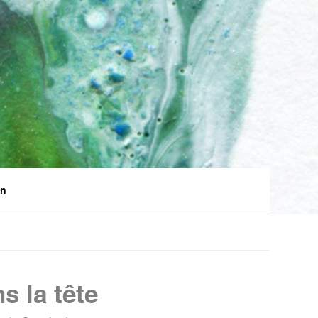
en
 la tête