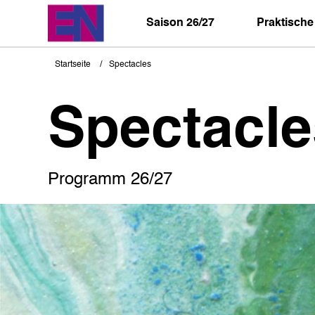
Direkt
zum
Saison 26/27
Praktische
Inhalt
Startseite
Spectacles
Pfadnavigation
Spectacle
Programm 26/27