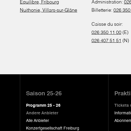
Equilibre, Fribourg
Administration:
026
Nuithonie, Villars-sur-Glâne
Billetterie:
026 350
Caisse du soir:
026 350 11 00
(E)
026 407 51 51
(N)
Pied
de
Saison 25-26
Prakt
page
Programm 25 - 26
Tickets
Andere Anbieter
Informat
Alle Anbieter
Abonnem
Konzertgesellschaft Freiburg