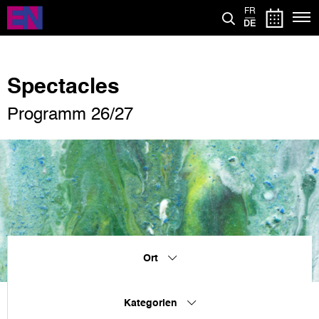
Direkt
FR
zum
DE
Inhalt
Spectacles
Programm 26/27
Ort
Kategorien