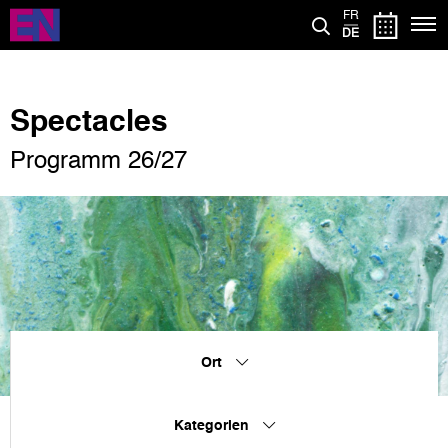
Direkt
FR
zum
DE
Inhalt
Spectacles
Programm 26/27
Ort
Kategorien