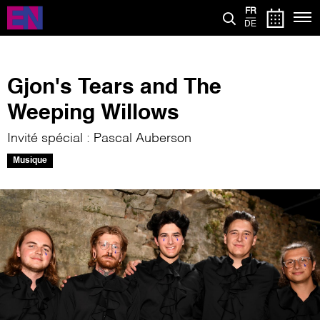
Aller
FR
au
DE
contenu
principal
Gjon's Tears and The
Weeping Willows
Invité spécial : Pascal Auberson
Musique
Image