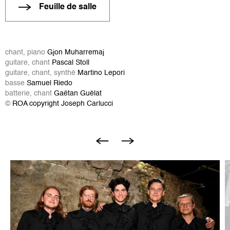
Feuille de salle
chant, piano
Gjon Muharremaj
guitare, chant
Pascal Stoll
guitare, chant, synthé
Martino Lepori
basse
Samuel Riedo
batterie, chant
Gaëtan Guélat
©
ROA copyright Joseph Carlucci
Image
I