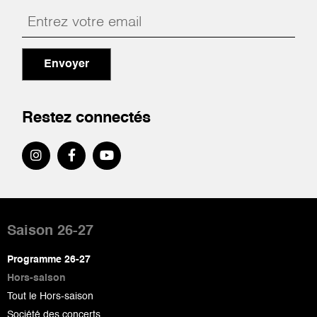
Envoyer
Restez connectés
Pied
de
Saison 26-27
page
Programme 26-27
Hors-saison
Tout le Hors-saison
Société des concerts