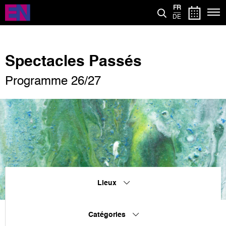
Aller
FR
au
DE
contenu
principal
Spectacles Passés
Programme 26/27
Lieux
Catégories