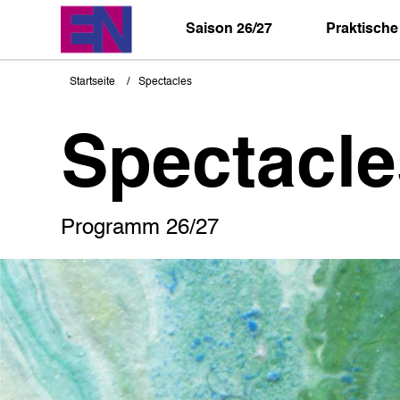
Direkt
zum
Saison 26/27
Praktische
Inhalt
Startseite
Spectacles
Pfadnavigation
Spectacle
Programm 26/27