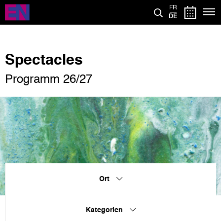
Direkt
FR
zum
DE
Inhalt
Spectacles
Programm 26/27
Ort
Kategorien