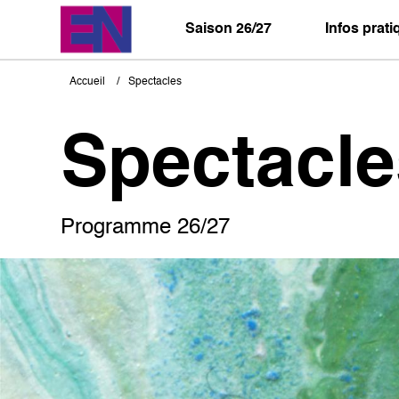
Aller
au
Saison 26/27
Infos prat
contenu
principal
Accueil
Spectacles
Fil
d'Ariane
Spectacle
Programme 26/27