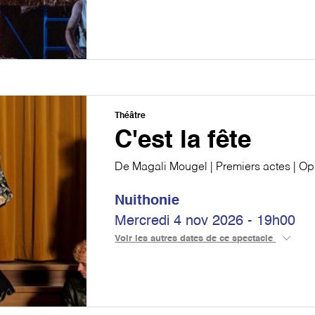
Théâtre
C'est la fête
De Magali Mougel | Premiers actes | O
Nuithonie
Mercredi 4 nov 2026 - 19h00
Voir les autres dates de ce spectacle