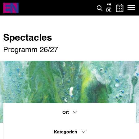
Direkt
FR
zum
DE
Inhalt
Spectacles
Programm 26/27
Ort
Kategorien